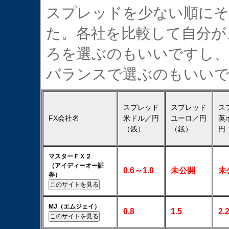
スプレッドを少ない順にそ
た。各社を比較して自分が
ろを選ぶのもいいですし、
バランスで選ぶのもいい
スプレッド
スプレッド
ス
FX会社名
米ドル／円
ユーロ／円
英
（銭）
（銭）
円
マスターＦＸ２
（アイディーオー証
0.6～1.0
未公開
未
券）
MJ（エムジェイ）
0.8
1.5
2.