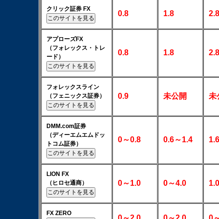
クリック証券 FX
0.8
1.8
2.
アプローズFX
（フォレックス・トレ
0.8
1.8
2.
ード）
フォレックスライン
0.9
未公開
未
（フェニックス証券）
DMM.com証券
（ディーエムエムドッ
0～0.8
0.6～1.4
1.
トコム証券）
LION FX
0～1.0
0～4.0
1.
（ヒロセ通商）
FX ZERO
0～2.0
0～2.0
0～