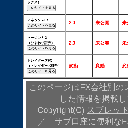
ックス）
マネックスFX
2.0
未公開
未
マージンＦＸ
2.0
未公開
未
（ひまわり証券）
トレイダーズFX
変動
変動
変
（トレイダーズ証券）
このページはFX会社別の
した情報を掲載し
Copyright(C)
スプレッド
／
サブ口座に便利なF