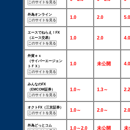
外為オンライン
1.0
2.0
5.
エースでねらえ！FX
1.0
2.0
4.
（エース交易）
外貨ｅｘ
（サイバーエージェン
1.0
未公開
4.
トＦＸ）
みんなのFX
1.0～
1.3～
2.
（EMCOM証券）
オクトFX（三京証券）
1.0～
2.0～
2.
外為どっとコム
1.0～2.0
未公開
未