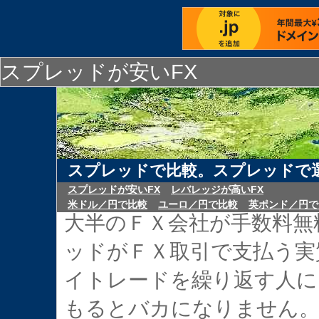
スプレッドが安いFX
スプレッドで比較。スプレッドで選
スプレッドが安いFX
レバレッジが高いFX
米ドル／円で比較
ユーロ／円で比較
英ポンド／円で
大半のＦＸ会社が手数料無
ッドがＦＸ取引で支払う実
イトレードを繰り返す人に
もるとバカになりません。